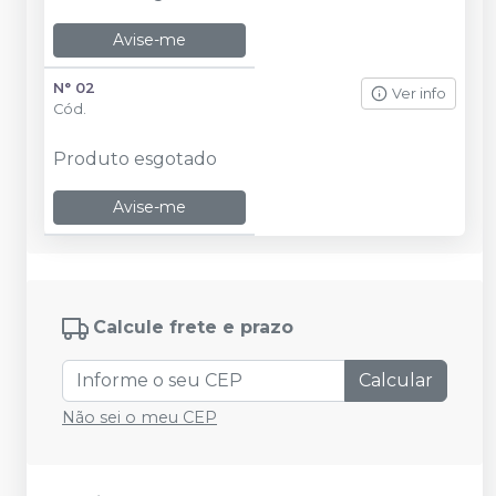
Avise-me
N° 02
Ver info
Cód.
Produto esgotado
Avise-me
Calcule frete e prazo
Calcular
Não sei o meu CEP