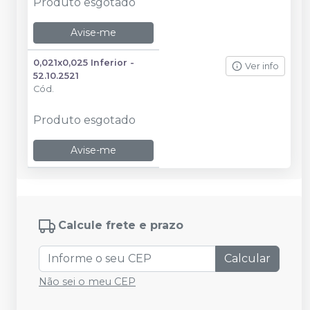
Produto esgotado
Avise-me
0,021x0,025 Inferior -
Ver info
52.10.2521
Cód.
Produto esgotado
Avise-me
Calcule frete e prazo
Calcular
Não sei o meu CEP