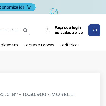
Faça seu login
ar por código
ou cadastre-se
oldagem
Pontas e Brocas
Periféricos
.018'' - 10.30.900
-
MORELLI