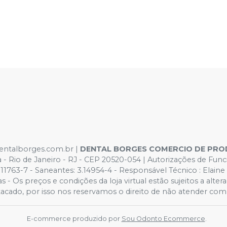
dentalborges.com.br |
DENTAL BORGES COMERCIO DE PRO
ca - Rio de Janeiro - RJ - CEP 20520-054 | Autorizações de 
63-7 - Saneantes: 3.14954-4 - Responsável Técnico : Elaine Cr
 - Os preços e condições da loja virtual estão sujeitos a alter
cado, por isso nos reservamos o direito de não atender comp
E-commerce produzido por
Sou Odonto Ecommerce
.