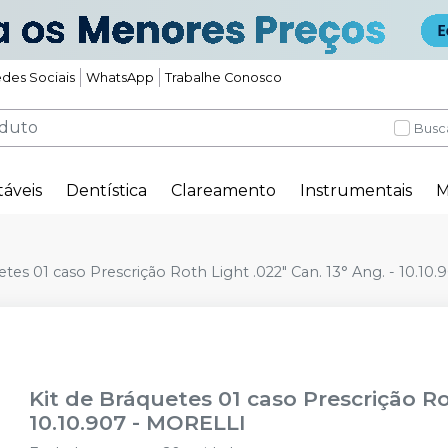
des Sociais
WhatsApp
Trabalhe Conosco
Busc
táveis
Dentística
Clareamento
Instrumentais
M
etes 01 caso Prescrição Roth Light .022" Can. 13° Ang. - 10.10.
Kit de Bráquetes 01 caso Prescrição Ro
10.10.907
-
MORELLI