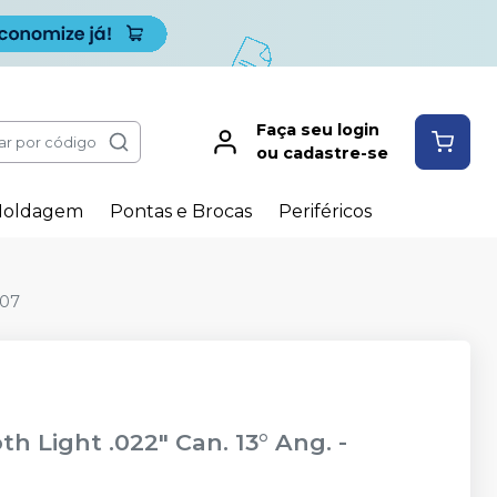
Faça seu login
ar por código
ou cadastre-se
oldagem
Pontas e Brocas
Periféricos
907
th Light .022" Can. 13° Ang. -