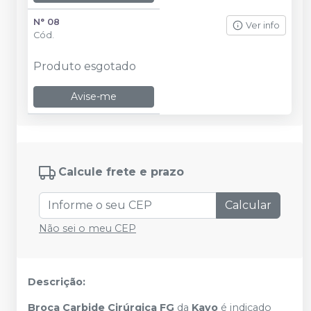
N° 08
Ver info
Cód.
Produto esgotado
Avise-me
Calcule frete e prazo
Calcular
Não sei o meu CEP
Descrição:
Broca Carbide Cirúrgica FG
da
Kavo
é indicado