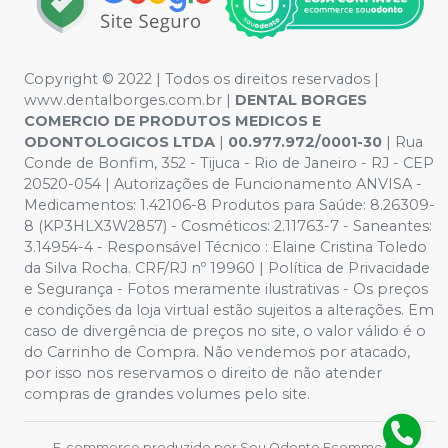
Copyright © 2022 | Todos os direitos reservados |
www.dentalborges.com.br |
DENTAL BORGES
COMERCIO DE PRODUTOS MEDICOS E
ODONTOLOGICOS LTDA
|
00.977.972/0001-30
| Rua
Conde de Bonfim, 352 - Tijuca - Rio de Janeiro - RJ - CEP
20520-054 | Autorizações de Funcionamento ANVISA -
Medicamentos: 1.42106-8 Produtos para Saúde: 8.26309-
8 (KP3HLX3W2857) - Cosméticos: 2.11763-7 - Saneantes:
3.14954-4 - Responsável Técnico : Elaine Cristina Toledo
da Silva Rocha. CRF/RJ nº 19960 | Política de Privacidade
e Segurança - Fotos meramente ilustrativas - Os preços
e condições da loja virtual estão sujeitos a alterações. Em
caso de divergência de preços no site, o valor válido é o
do Carrinho de Compra. Não vendemos por atacado,
por isso nos reservamos o direito de não atender
compras de grandes volumes pelo site.
E-commerce produzido por
Sou Odonto Ecommerce
.