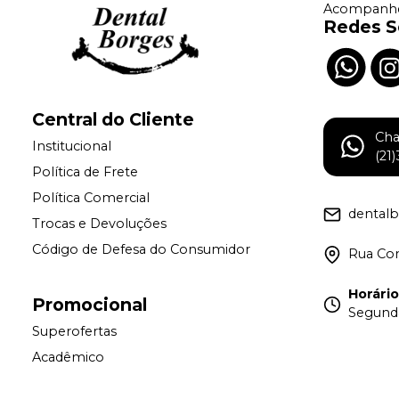
Acompanhe
Redes S
Central do Cliente
Ch
Institucional
(21
Política de Frete
Política Comercial
dental
Trocas e Devoluções
Código de Defesa do Consumidor
Rua Con
Horári
Promocional
Segunda
Superofertas
Acadêmico