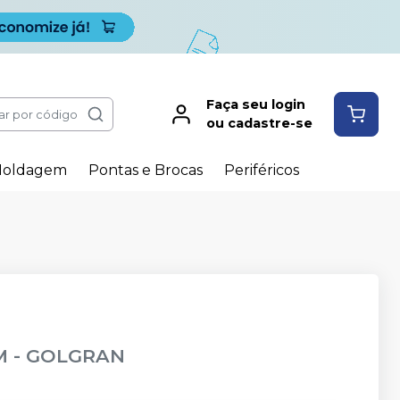
Faça seu login
ar por código
ou cadastre-se
oldagem
Pontas e Brocas
Periféricos
M - GOLGRAN