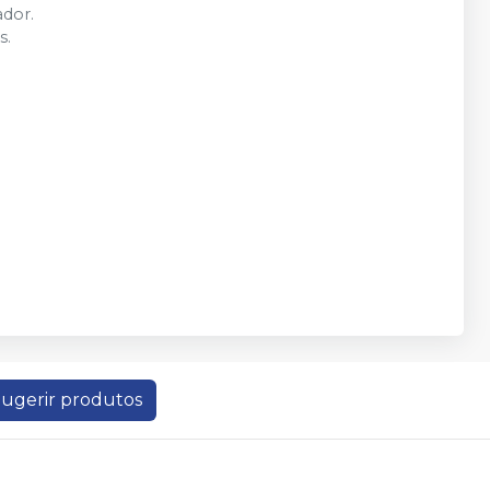
ador.
s.
ugerir produtos