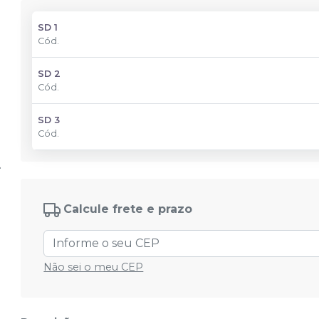
SD 1
Cód.
SD 2
Cód.
SD 3
Cód.
Calcule frete e prazo
Não sei o meu CEP