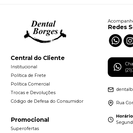
Acompanhe
Redes S
Central do Cliente
Ch
Institucional
(21
Política de Frete
Política Comercial
dental
Trocas e Devoluções
Código de Defesa do Consumidor
Rua Con
Horári
Promocional
Segunda
Superofertas