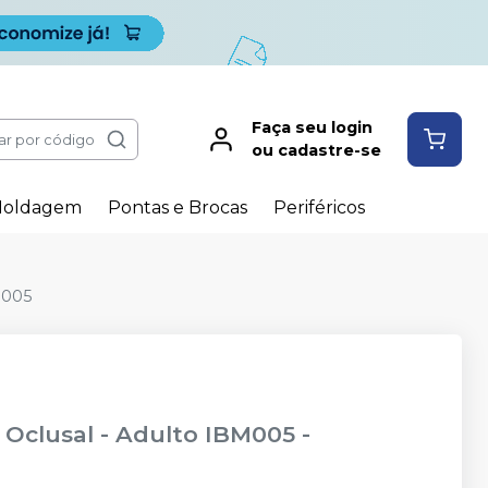
Faça seu login
ar por código
ou cadastre-se
oldagem
Pontas e Brocas
Periféricos
M005
 Oclusal - Adulto IBM005
-