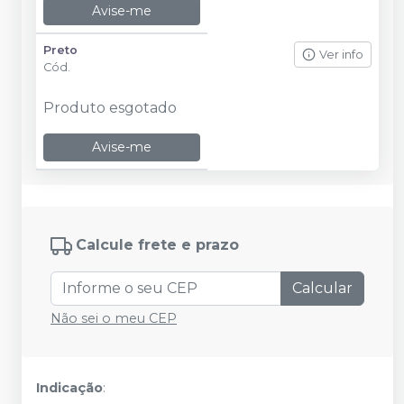
Avise-me
Preto
Ver info
Cód.
Produto esgotado
Avise-me
Calcule frete e prazo
Calcular
Não sei o meu CEP
Indicação
: