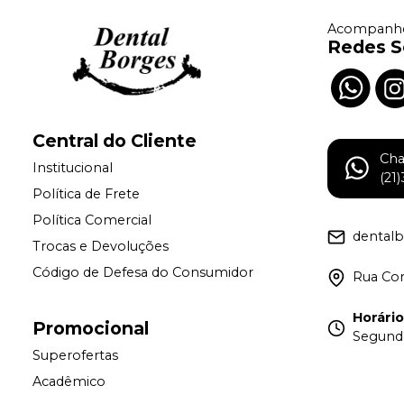
Acompanhe
Redes S
Central do Cliente
Ch
Institucional
(21
Política de Frete
Política Comercial
dental
Trocas e Devoluções
Código de Defesa do Consumidor
Rua Con
Horári
Promocional
Segunda
Superofertas
Acadêmico