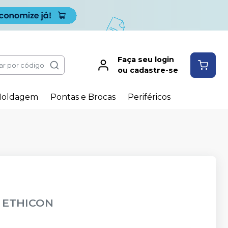
Faça seu login
ar por código
ou cadastre-se
oldagem
Pontas e Brocas
Periféricos
-
ETHICON