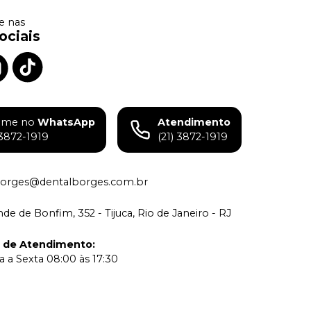
 nas
ociais
ame no
WhatsApp
Atendimento
)3872-1919
(21) 3872-1919
borges@dentalborges.com.br
de de Bonfim, 352 - Tijuca, Rio de Janeiro - RJ
o de Atendimento
:
 a Sexta 08:00 às 17:30