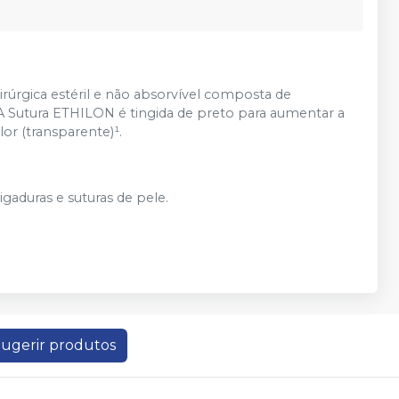
rgica estéril e não absorvível composta de
. A Sutura ETHILON é tingida de preto para aumentar a
lor (transparente)¹.
gaduras e suturas de pele.
ugerir produtos