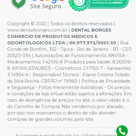
Copyright © 2022 | Todos os direitos reservados |
www.dentalborges.com.br |
DENTAL BORGES
COMERCIO DE PRODUTOS MEDICOS E
ODONTOLOGICOS LTDA
|
00.977.972/0001-30
| Rua
Conde de Bonfim, 352 - Tijuca - Rio de Janeiro - RJ - CEP
20520-054 | Autorizações de Funcionamento ANVISA -
Medicamentos: 1.42106-8 Produtos para Saúde: 8.26309-
8 (KP3HLX3W2857) - Cosméticos: 2.11763-7 - Saneantes:
3.14954-4 - Responsável Técnico : Elaine Cristina Toledo
da Silva Rocha. CRF/RJ nº 19960 | Política de Privacidade
e Segurança - Fotos meramente ilustrativas - Os preços
e condições da loja virtual estão sujeitos a alterações. Em
caso de divergência de preços no site, o valor válido é o
do Carrinho de Compra. Não vendemos por atacado,
por isso nos reservamos o direito de não atender
compras de grandes volumes pelo site.
E-commerce produzido por
Sou Odonto Ecommerce
.