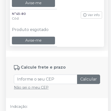
Avise-me
Nº45-80
Ver info
Cód.
Produto esgotado
Avise-me
Calcule frete e prazo
Calcular
Não sei o meu CEP
Indicação: