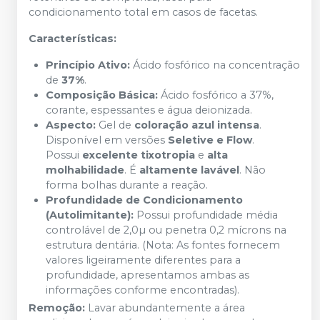
condicionamento total em casos de facetas.
Características:
Princípio Ativo:
Ácido fosfórico na concentração
de
37%
.
Composição Básica:
Ácido fosfórico a 37%,
corante, espessantes e água deionizada.
Aspecto:
Gel de
coloração azul intensa
.
Disponível em versões
Seletive e Flow
.
Possui
excelente tixotropia
e
alta
molhabilidade
. É
altamente lavável
. Não
forma bolhas durante a reação.
Profundidade de Condicionamento
(Autolimitante):
Possui profundidade média
controlável de 2,0µ ou penetra 0,2 mícrons na
estrutura dentária. (Nota: As fontes fornecem
valores ligeiramente diferentes para a
profundidade, apresentamos ambas as
informações conforme encontradas).
Remoção:
Lavar abundantemente a área