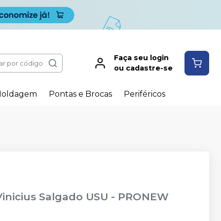
Faça seu login
ar por código
ou cadastre-se
oldagem
Pontas e Brocas
Periféricos
inicius Salgado USU
-
PRONEW