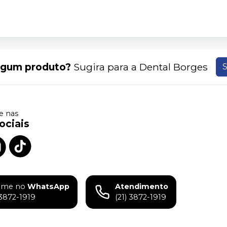
lgum produto?
Sugira para a
Dental Borges
S
 nas
ociais
ame no
WhatsApp
Atendimento
)3872-1919
(21) 3872-1919