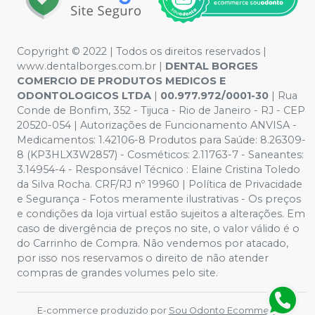
Copyright © 2022 | Todos os direitos reservados |
www.dentalborges.com.br |
DENTAL BORGES
COMERCIO DE PRODUTOS MEDICOS E
ODONTOLOGICOS LTDA
|
00.977.972/0001-30
| Rua
Conde de Bonfim, 352 - Tijuca - Rio de Janeiro - RJ - CEP
20520-054 | Autorizações de Funcionamento ANVISA -
Medicamentos: 1.42106-8 Produtos para Saúde: 8.26309-
8 (KP3HLX3W2857) - Cosméticos: 2.11763-7 - Saneantes:
3.14954-4 - Responsável Técnico : Elaine Cristina Toledo
da Silva Rocha. CRF/RJ nº 19960 | Política de Privacidade
e Segurança - Fotos meramente ilustrativas - Os preços
e condições da loja virtual estão sujeitos a alterações. Em
caso de divergência de preços no site, o valor válido é o
do Carrinho de Compra. Não vendemos por atacado,
por isso nos reservamos o direito de não atender
compras de grandes volumes pelo site.
E-commerce produzido por
Sou Odonto Ecommerce
.