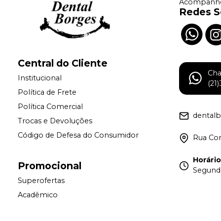
Acompanhe
Redes S
Central do Cliente
Ch
Institucional
(21
Política de Frete
Política Comercial
dental
Trocas e Devoluções
Código de Defesa do Consumidor
Rua Con
Horári
Promocional
Segunda
Superofertas
Acadêmico