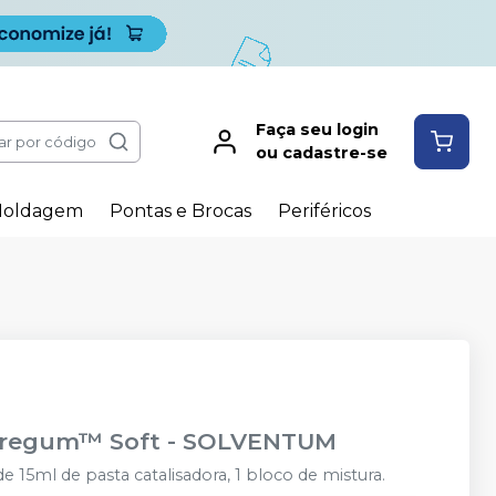
Faça seu login
ar por código
ou cadastre-se
oldagem
Pontas e Brocas
Periféricos
mpregum™ Soft
-
SOLVENTUM
15ml de pasta catalisadora, 1 bloco de mistura.