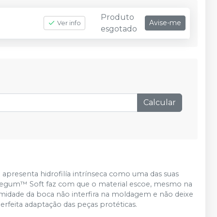
Produto
Avise-me
Ver info
esgotado
Calcular
apresenta hidrofilía intrínseca como uma das suas
mpregum™ Soft faz com que o material escoe, mesmo na
 umidade da boca não interfira na moldagem e não deixe
erfeita adaptação das peças protéticas.