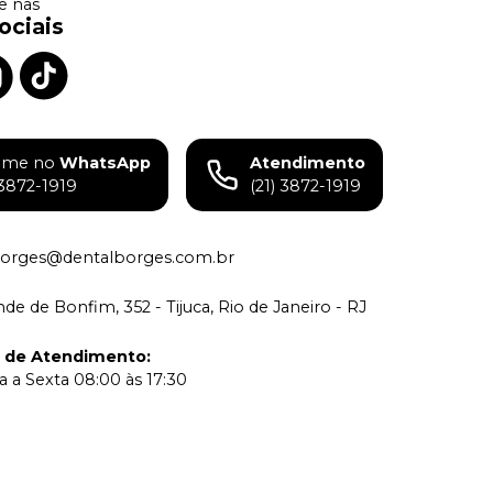
 nas
ociais
ame no
WhatsApp
Atendimento
)3872-1919
(21) 3872-1919
borges@dentalborges.com.br
de de Bonfim, 352 - Tijuca, Rio de Janeiro - RJ
o de Atendimento
:
 a Sexta 08:00 às 17:30