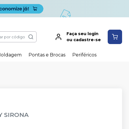
Faça seu login
ar por código
ou cadastre-se
oldagem
Pontas e Brocas
Periféricos
Y SIRONA