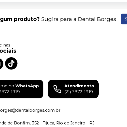
lgum produto?
Sugira para a
Dental Borges
S
 nas
ociais
ame no
WhatsApp
Atendimento
)3872-1919
(21) 3872-1919
borges@dentalborges.com.br
de de Bonfim, 352 - Tijuca, Rio de Janeiro - RJ