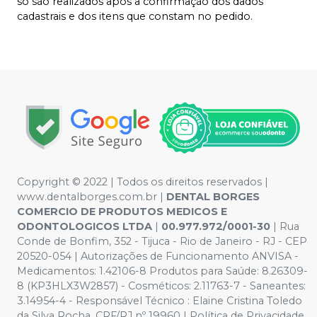
só são realizados após a confirmação dos dados
cadastrais e dos itens que constam no pedido.
Copyright © 2022 | Todos os direitos reservados |
www.dentalborges.com.br |
DENTAL BORGES
COMERCIO DE PRODUTOS MEDICOS E
ODONTOLOGICOS LTDA
|
00.977.972/0001-30
| Rua
Conde de Bonfim, 352 - Tijuca - Rio de Janeiro - RJ - CEP
20520-054 | Autorizações de Funcionamento ANVISA -
Medicamentos: 1.42106-8 Produtos para Saúde: 8.26309-
8 (KP3HLX3W2857) - Cosméticos: 2.11763-7 - Saneantes:
3.14954-4 - Responsável Técnico : Elaine Cristina Toledo
da Silva Rocha. CRF/RJ nº 19960 | Política de Privacidade