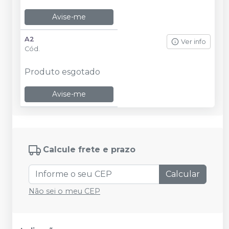
Avise-me
A2
Ver info
Cód.
Produto esgotado
Avise-me
Calcule frete e prazo
Calcular
Não sei o meu CEP