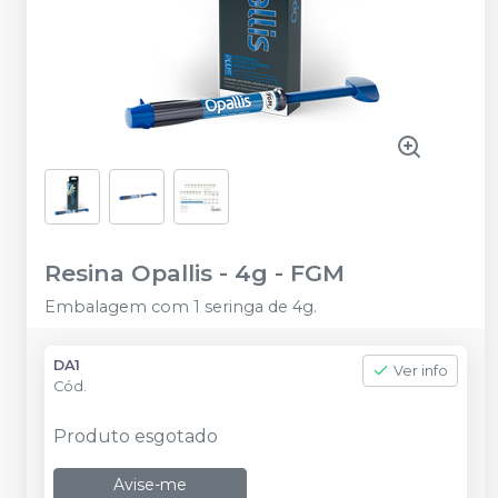
Resina Opallis - 4g
-
FGM
Embalagem com 1 seringa de 4g.
DA1
Ver info
Cód.
Produto esgotado
Avise-me