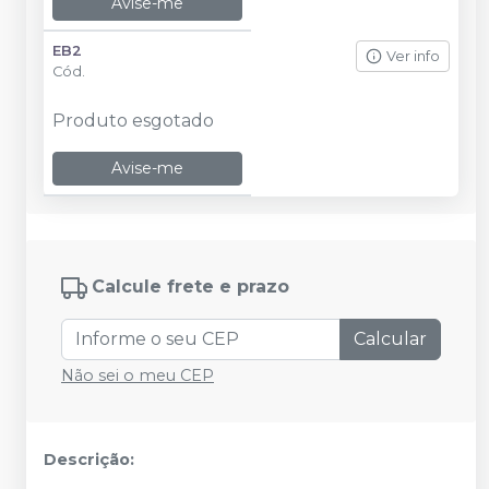
Avise-me
EB2
Ver info
Cód.
Produto esgotado
Avise-me
Calcule frete e prazo
Calcular
Não sei o meu CEP
Descrição: