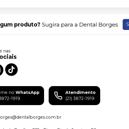
lgum produto?
Sugira para a
Dental Borges
S
 nas
ociais
ame no
WhatsApp
Atendimento
)3872-1919
(21) 3872-1919
borges@dentalborges.com.br