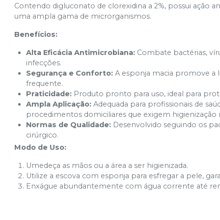
Contendo digluconato de clorexidina a 2%, possui ação an
uma ampla gama de microrganismos.
Benefícios:
Alta Eficácia Antimicrobiana:
Combate bactérias, vír
infecções.
Segurança e Conforto:
A esponja macia promove a li
frequente.
Praticidade:
Produto pronto para uso, ideal para pro
Ampla Aplicação:
Adequada para profissionais de saúd
procedimentos domiciliares que exigem higienização r
Normas de Qualidade:
Desenvolvido seguindo os padr
cirúrgico.
Modo de Uso:
Umedeça as mãos ou a área a ser higienizada.
Utilize a escova com esponja para esfregar a pele, g
Enxágue abundantemente com água corrente até rem