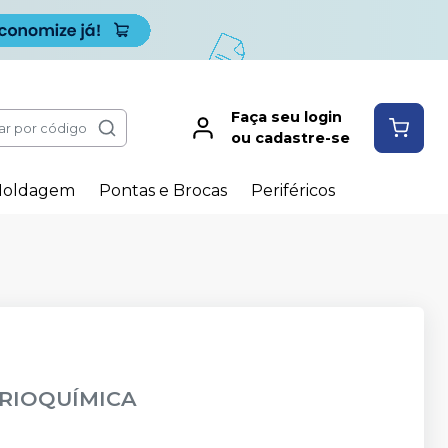
Faça seu login
ar por código
ou cadastre-se
oldagem
Pontas e Brocas
Periféricos
RIOQUÍMICA