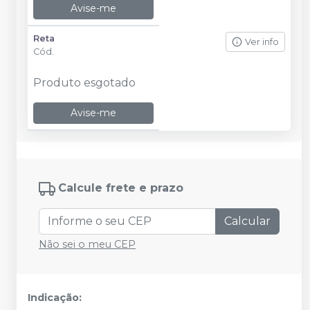
Avise-me
Reta
Ver info
Cód.
Produto esgotado
Avise-me
Calcule frete e prazo
Calcular
Não sei o meu CEP
Indicação: