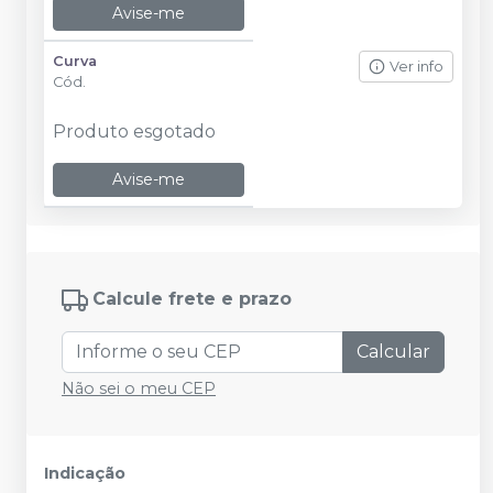
Avise-me
Curva
Ver info
Cód.
Produto esgotado
Avise-me
Calcule frete e prazo
Calcular
Não sei o meu CEP
Indicação