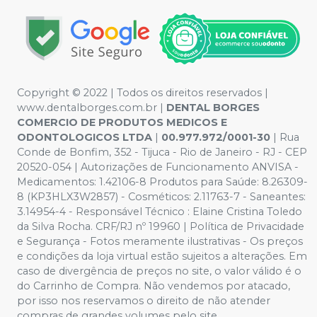
Copyright © 2022 | Todos os direitos reservados |
www.dentalborges.com.br |
DENTAL BORGES
COMERCIO DE PRODUTOS MEDICOS E
ODONTOLOGICOS LTDA
|
00.977.972/0001-30
| Rua
Conde de Bonfim, 352 - Tijuca - Rio de Janeiro - RJ - CEP
20520-054 | Autorizações de Funcionamento ANVISA -
Medicamentos: 1.42106-8 Produtos para Saúde: 8.26309-
8 (KP3HLX3W2857) - Cosméticos: 2.11763-7 - Saneantes:
3.14954-4 - Responsável Técnico : Elaine Cristina Toledo
da Silva Rocha. CRF/RJ nº 19960 | Política de Privacidade
e Segurança - Fotos meramente ilustrativas - Os preços
e condições da loja virtual estão sujeitos a alterações. Em
caso de divergência de preços no site, o valor válido é o
do Carrinho de Compra. Não vendemos por atacado,
por isso nos reservamos o direito de não atender
compras de grandes volumes pelo site.