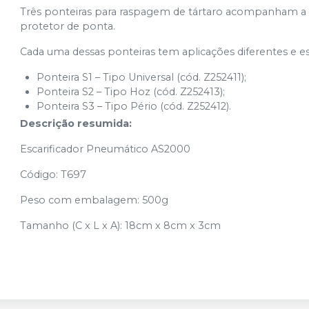
Três ponteiras para raspagem de tártaro acompanham a 
protetor de ponta.
Cada uma dessas ponteiras tem aplicações diferentes e est
Ponteira S1 – Tipo Universal (cód. Z252411);
Ponteira S2 – Tipo Hoz (cód. Z252413);
Ponteira S3 – Tipo Pério (cód. Z252412).
Descrição resumida:
Escarificador Pneumático AS2000
Código: T697
Peso com embalagem: 500g
Tamanho (C x L x A): 18cm x 8cm x 3cm