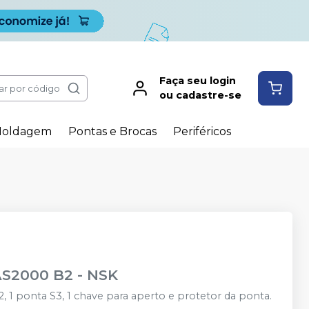
Faça seu login
ar por código
ou cadastre-se
oldagem
Pontas e Brocas
Periféricos
AS2000 B2
-
NSK
 1 ponta S3, 1 chave para aperto e protetor da ponta.