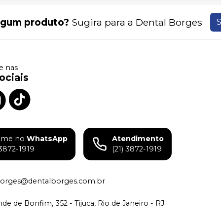
lgum produto?
Sugira para a
Dental Borges
S
 nas
ociais
ame no
WhatsApp
Atendimento
)3872-1919
(21) 3872-1919
borges@dentalborges.com.br
de de Bonfim, 352 - Tijuca, Rio de Janeiro - RJ