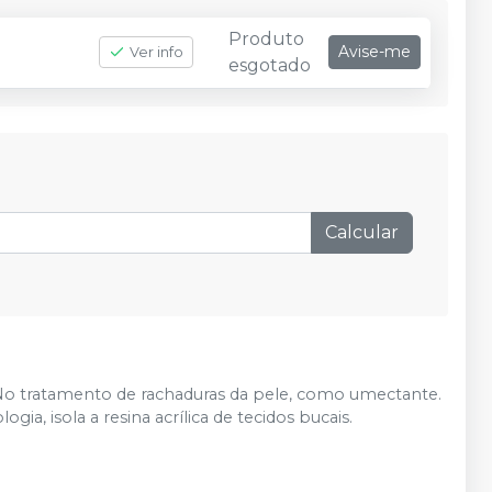
Produto
Avise-me
Ver info
esgotado
Calcular
No tratamento de rachaduras da pele, como umectante.
ia, isola a resina acrílica de tecidos bucais.