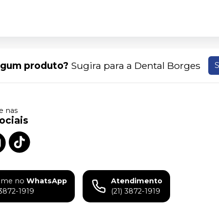
lgum produto?
Sugira para a
Dental Borges
S
 nas
ociais
ame no
WhatsApp
Atendimento
)3872-1919
(21) 3872-1919