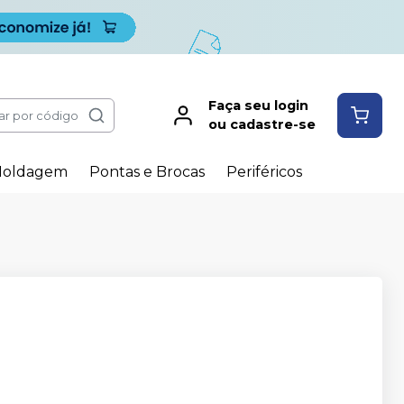
Faça seu login
ar por código
ou cadastre-se
oldagem
Pontas e Brocas
Periféricos