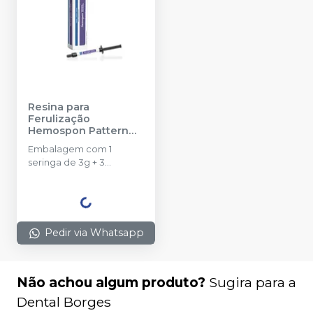
Resina para
Ferulização
Hemospon Pattern
Photo Gel
-
MAQUIRA
Embalagem com 1
seringa de 3g + 3
ponteiras.
Pedir via Whatsapp
Não achou algum produto?
Sugira para a
Dental Borges